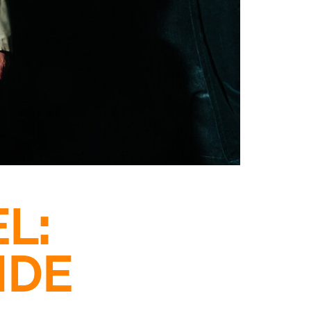
L:
NDE