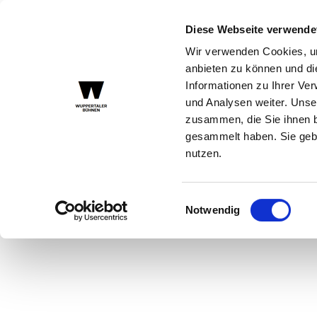
WUPPERTALER BÜHNEN
OPER
SCHAUSPIEL
SINFONIEORCH
Diese Webseite verwende
Wir verwenden Cookies, um
anbieten zu können und di
Informationen zu Ihrer Ve
und Analysen weiter. Unse
zusammen, die Sie ihnen b
gesammelt haben. Sie gebe
nutzen.
Einwilligungsauswahl
Notwendig