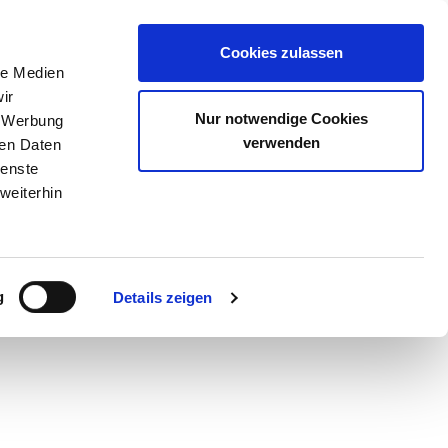
N
TICKETS
MENSCHEN
THEATERPÄDAGOGIK
SERVICE
Cookies zulassen
le Medien
ir
Nur notwendige Cookies
, Werbung
verwenden
ren Daten
ienste
weiterhin
g
Details zeigen